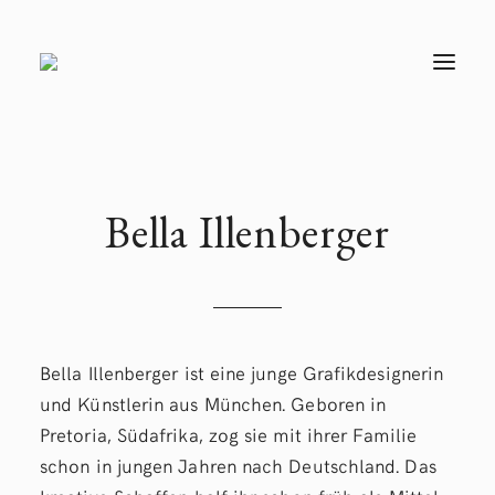
T
O
G
G
L
E
N
A
V
Bella Illenberger
I
G
A
T
I
O
N
Bella Illenberger ist eine junge Grafikdesignerin
und Künstlerin aus München. Geboren in
Pretoria, Südafrika, zog sie mit ihrer Familie
schon in jungen Jahren nach Deutschland. Das