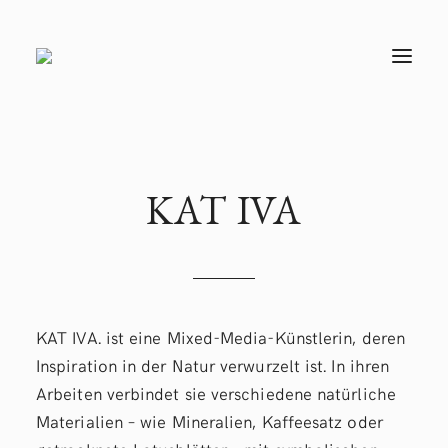
T
O
G
G
L
E
N
A
V
KAT
IVA
I
G
A
T
I
O
N
KAT IVA. ist eine Mixed-Media-Künstlerin, deren
Inspiration in der Natur verwurzelt ist. In ihren
Arbeiten verbindet sie verschiedene natürliche
Materialien – wie Mineralien, Kaffeesatz oder