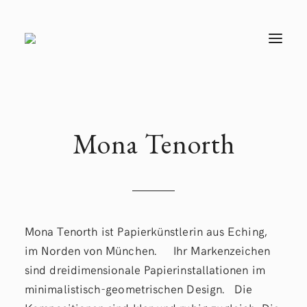
T
O
G
G
L
E
N
A
V
Mona Tenorth
I
G
A
T
I
O
N
Mona Tenorth ist Papierkünstlerin aus Eching,
im Norden von München. Ihr Markenzeichen
sind dreidimensionale Papierinstallationen im
minimalistisch-geometrischen Design. Die