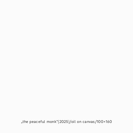
„the peaceful monk“(2025)/oil on canvas/100×160