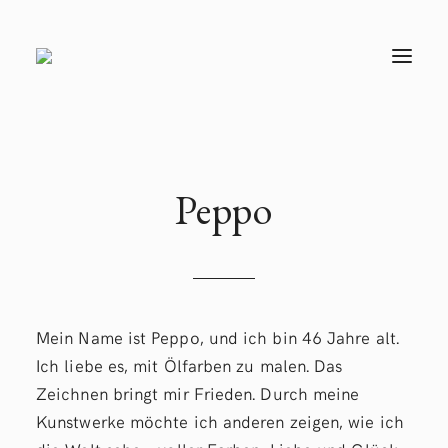
T
O
G
G
L
E
N
A
V
Peppo
I
G
A
T
I
O
N
Mein Name ist Peppo, und ich bin 46 Jahre alt.
Ich liebe es, mit Ölfarben zu malen. Das
Zeichnen bringt mir Frieden. Durch meine
Kunstwerke möchte ich anderen zeigen, wie ich