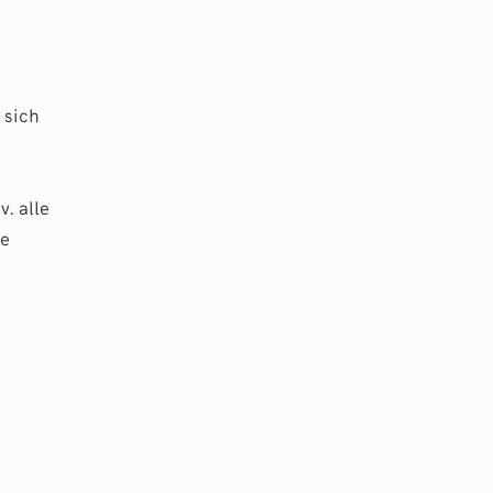
 sich
. alle
ie