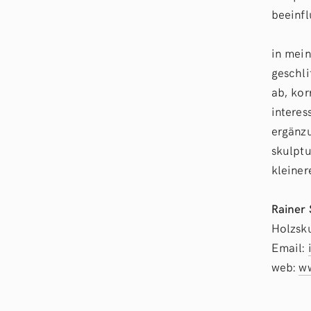
beeinfl
in mein
geschli
ab, kor
interes
ergänzu
skulptu
kleiner
Rainer
Holzsk
Email:
web:
ww