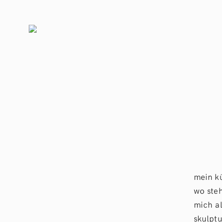
mein kü
wo ste
mich al
skulpt