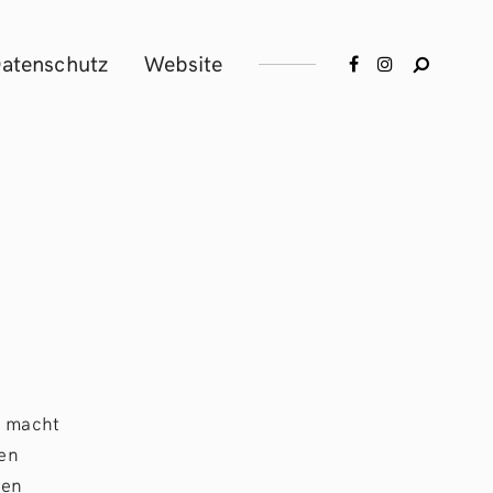
atenschutz
Website
s macht
en
ben