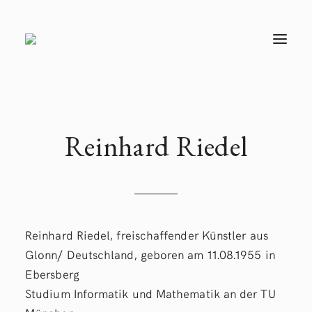
T
O
G
G
L
E
N
A
V
Reinhard Riedel
I
G
A
T
I
O
N
Reinhard Riedel, freischaffender Künstler aus
Glonn/ Deutschland, geboren am 11.08.1955 in
Ebersberg
Studium Informatik und Mathematik an der TU