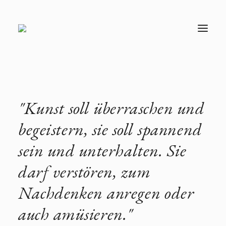
T
O
G
G
L
E
N
A
V
"Kunst soll überraschen und
I
G
A
begeistern, sie soll spannend
T
I
sein und unterhalten. Sie
O
N
darf verstören, zum
Nachdenken anregen oder
auch amüsieren."