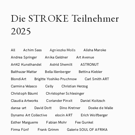
Die STROKE Teilnehmer
2025
All
Achim Sass
Agnieszka Molls
Alisha Maroke
Andrea Springer
Anika Geldner
Art Avenue
Art42 Kunsthandel
Astrid Shemilt
ASTRONUT
Balthazar Mattar
Bella Illenberger
Bettina Kiebler
BlondiArt
Brigitte Yoshiko Pruchnow
Carl Smith ART
Carmina Velasco
Celly
Christian Herzog
Christoph Bäuml
Christopher Schlesinger
Claudia Artworks
Coriander Pinxit
Daniel Koitzsch
dansa-art
David Dott
Dino Kretner
Doeke de Walle
Dynamo Art Collective
elocin ART
Erich Wolfberger
Esther Marguerre
Fabian Mohr
Fee Gunkel
Firma Fünf
Frank Grimm
Galerie SOUL OF AFRIKA