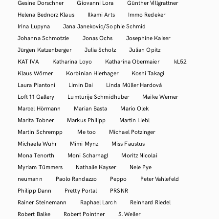
Gesine Dorschner
Giovanni Lora
Günther Villgrattner
Helena Bednorz Klaus
Ilkami Arts
Immo Redeker
Irina Lupyna
Jana Janekovic/Sophie Schmid
Johanna Schmotzle
Jonas Ochs
Josephine Kaiser
Jürgen Katzenberger
Julia Scholz
Julian Opitz
KAT IVA
Katharina Loyo
Katharina Obermaier
kL52
Klaus Wörner
Korbinian Hierhager
Koshi Takagi
Laura Piantoni
Limin Dai
Linda Müller Hardová
Loft 11 Gallery
Lumturije Schmidhuber
Maike Werner
Marcel Hörmann
Marian Basta
Mario Olek
Marita Tobner
Markus Philipp
Martin Liebl
Martin Schrempp
Me too
Michael Potzinger
Michaela Wühr
Mimi Mynz
Miss Faustus
Mona Tenorth
Moni Scharnagl
Moritz Nicolai
Myriam Tümmers
Nathalie Kayser
Nele Pye
neumann
Paolo Randazzo
Peppo
Peter Vahlefeld
Philipp Dann
Pretty Portal
PRSNR
Rainer Steinemann
Raphael Larch
Reinhard Riedel
Robert Balke
Robert Pointner
S. Weller