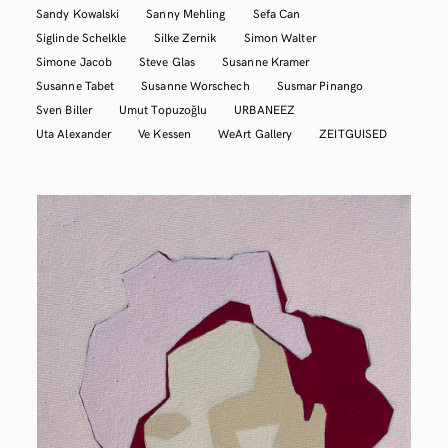
Sandy Kowalski
Sanny Mehling
Sefa Can
Siglinde Schelkle
Silke Zernik
Simon Walter
Simone Jacob
Steve Glas
Susanne Kramer
Susanne Tabet
Susanne Worschech
Susmar Pinango
Sven Biller
Umut Topuzoğlu
URBANEEZ
Uta Alexander
Ve Kessen
WeArt Gallery
ZEITGUISED