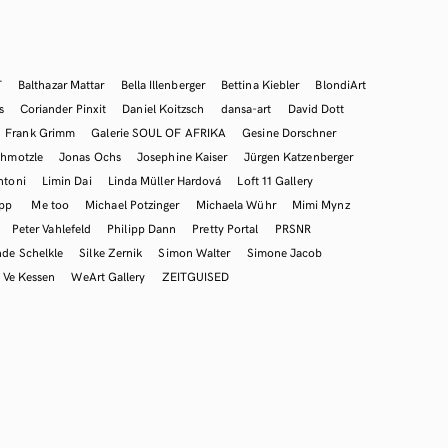
T
Balthazar Mattar
Bella Illenberger
Bettina Kiebler
BlondiArt
s
Coriander Pinxit
Daniel Koitzsch
dansa-art
David Dott
Frank Grimm
Galerie SOUL OF AFRIKA
Gesine Dorschner
hmotzle
Jonas Ochs
Josephine Kaiser
Jürgen Katzenberger
ntoni
Limin Dai
Linda Müller Hardová
Loft 11 Gallery
mpp
Me too
Michael Potzinger
Michaela Wühr
Mimi Mynz
Peter Vahlefeld
Philipp Dann
Pretty Portal
PRSNR
nde Schelkle
Silke Zernik
Simon Walter
Simone Jacob
Ve Kessen
WeArt Gallery
ZEITGUISED