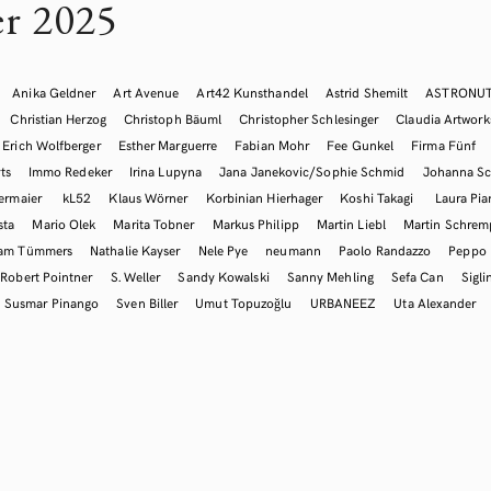
r 2025
Anika Geldner
Art Avenue
Art42 Kunsthandel
Astrid Shemilt
ASTRONU
Christian Herzog
Christoph Bäuml
Christopher Schlesinger
Claudia Artwork
Erich Wolfberger
Esther Marguerre
Fabian Mohr
Fee Gunkel
Firma Fünf
ts
Immo Redeker
Irina Lupyna
Jana Janekovic/Sophie Schmid
Johanna Sc
ermaier
kL52
Klaus Wörner
Korbinian Hierhager
Koshi Takagi
Laura Pia
sta
Mario Olek
Marita Tobner
Markus Philipp
Martin Liebl
Martin Schre
iam Tümmers
Nathalie Kayser
Nele Pye
neumann
Paolo Randazzo
Peppo
Robert Pointner
S. Weller
Sandy Kowalski
Sanny Mehling
Sefa Can
Sigli
Susmar Pinango
Sven Biller
Umut Topuzoğlu
URBANEEZ
Uta Alexander