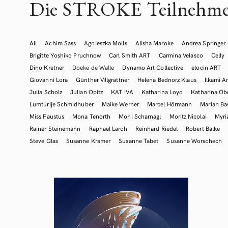
Die STROKE Teilnehme
All
Achim Sass
Agnieszka Molls
Alisha Maroke
Andrea Springer
Brigitte Yoshiko Pruchnow
Carl Smith ART
Carmina Velasco
Celly
Dino Kretner
Doeke de Walle
Dynamo Art Collective
elocin ART
Giovanni Lora
Günther Villgrattner
Helena Bednorz Klaus
Ilkami Ar
Julia Scholz
Julian Opitz
KAT IVA
Katharina Loyo
Katharina Ob
Lumturije Schmidhuber
Maike Werner
Marcel Hörmann
Marian Ba
Miss Faustus
Mona Tenorth
Moni Scharnagl
Moritz Nicolai
Myr
Rainer Steinemann
Raphael Larch
Reinhard Riedel
Robert Balke
Steve Glas
Susanne Kramer
Susanne Tabet
Susanne Worschech