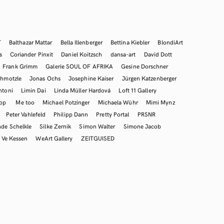
T
Balthazar Mattar
Bella Illenberger
Bettina Kiebler
BlondiArt
s
Coriander Pinxit
Daniel Koitzsch
dansa-art
David Dott
Frank Grimm
Galerie SOUL OF AFRIKA
Gesine Dorschner
hmotzle
Jonas Ochs
Josephine Kaiser
Jürgen Katzenberger
ntoni
Limin Dai
Linda Müller Hardová
Loft 11 Gallery
mpp
Me too
Michael Potzinger
Michaela Wühr
Mimi Mynz
Peter Vahlefeld
Philipp Dann
Pretty Portal
PRSNR
nde Schelkle
Silke Zernik
Simon Walter
Simone Jacob
Ve Kessen
WeArt Gallery
ZEITGUISED