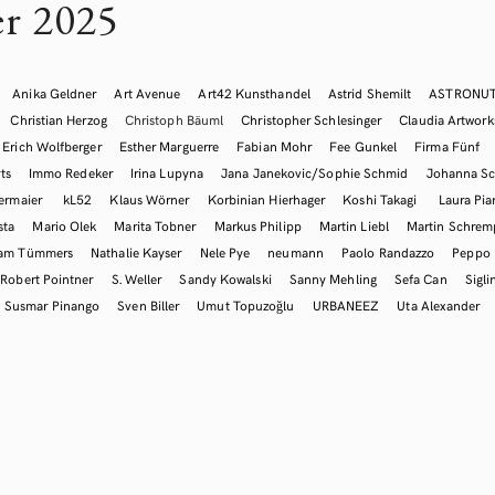
r 2025
Anika Geldner
Art Avenue
Art42 Kunsthandel
Astrid Shemilt
ASTRONU
Christian Herzog
Christoph Bäuml
Christopher Schlesinger
Claudia Artwork
Erich Wolfberger
Esther Marguerre
Fabian Mohr
Fee Gunkel
Firma Fünf
ts
Immo Redeker
Irina Lupyna
Jana Janekovic/Sophie Schmid
Johanna Sc
ermaier
kL52
Klaus Wörner
Korbinian Hierhager
Koshi Takagi
Laura Pia
sta
Mario Olek
Marita Tobner
Markus Philipp
Martin Liebl
Martin Schre
iam Tümmers
Nathalie Kayser
Nele Pye
neumann
Paolo Randazzo
Peppo
Robert Pointner
S. Weller
Sandy Kowalski
Sanny Mehling
Sefa Can
Sigli
Susmar Pinango
Sven Biller
Umut Topuzoğlu
URBANEEZ
Uta Alexander