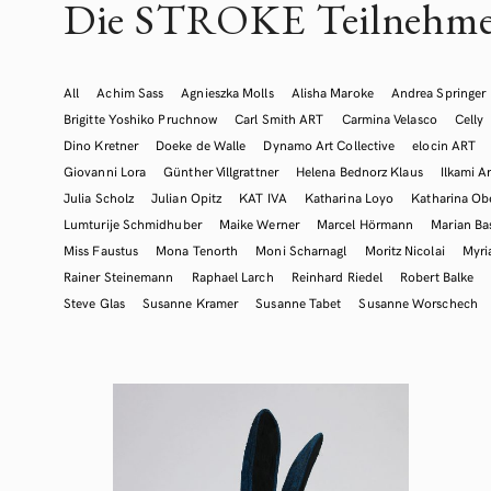
Die STROKE Teilnehme
All
Achim Sass
Agnieszka Molls
Alisha Maroke
Andrea Springer
Brigitte Yoshiko Pruchnow
Carl Smith ART
Carmina Velasco
Celly
Dino Kretner
Doeke de Walle
Dynamo Art Collective
elocin ART
Giovanni Lora
Günther Villgrattner
Helena Bednorz Klaus
Ilkami Ar
Julia Scholz
Julian Opitz
KAT IVA
Katharina Loyo
Katharina Ob
Lumturije Schmidhuber
Maike Werner
Marcel Hörmann
Marian Ba
Miss Faustus
Mona Tenorth
Moni Scharnagl
Moritz Nicolai
Myr
Rainer Steinemann
Raphael Larch
Reinhard Riedel
Robert Balke
Steve Glas
Susanne Kramer
Susanne Tabet
Susanne Worschech