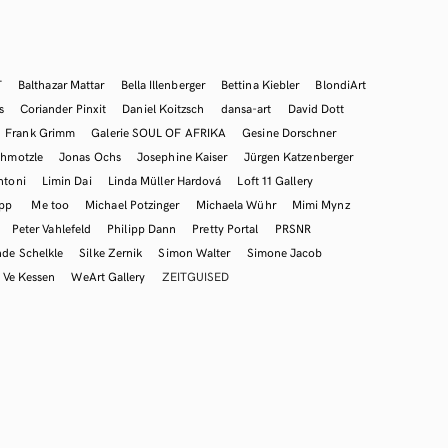
T
Balthazar Mattar
Bella Illenberger
Bettina Kiebler
BlondiArt
s
Coriander Pinxit
Daniel Koitzsch
dansa-art
David Dott
Frank Grimm
Galerie SOUL OF AFRIKA
Gesine Dorschner
hmotzle
Jonas Ochs
Josephine Kaiser
Jürgen Katzenberger
ntoni
Limin Dai
Linda Müller Hardová
Loft 11 Gallery
mpp
Me too
Michael Potzinger
Michaela Wühr
Mimi Mynz
Peter Vahlefeld
Philipp Dann
Pretty Portal
PRSNR
nde Schelkle
Silke Zernik
Simon Walter
Simone Jacob
Ve Kessen
WeArt Gallery
ZEITGUISED