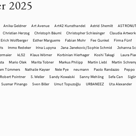
r 2025
Anika Geldner
Art Avenue
Art42 Kunsthandel
Astrid Shemilt
ASTRONU
Christian Herzog
Christoph Bäuml
Christopher Schlesinger
Claudia Artwork
Erich Wolfberger
Esther Marguerre
Fabian Mohr
Fee Gunkel
Firma Fünf
ts
Immo Redeker
Irina Lupyna
Jana Janekovic/Sophie Schmid
Johanna Sc
ermaier
kL52
Klaus Wörner
Korbinian Hierhager
Koshi Takagi
Laura Pia
sta
Mario Olek
Marita Tobner
Markus Philipp
Martin Liebl
Martin Schre
iam Tümmers
Nathalie Kayser
Nele Pye
neumann
Paolo Randazzo
Peppo
Robert Pointner
S. Weller
Sandy Kowalski
Sanny Mehling
Sefa Can
Sigli
Susmar Pinango
Sven Biller
Umut Topuzoğlu
URBANEEZ
Uta Alexander