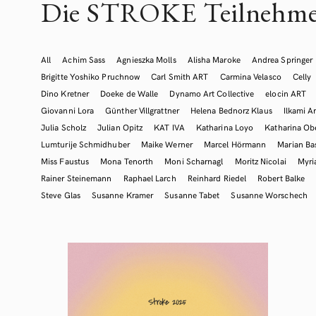
Die STROKE Teilnehme
All
Achim Sass
Agnieszka Molls
Alisha Maroke
Andrea Springer
Brigitte Yoshiko Pruchnow
Carl Smith ART
Carmina Velasco
Celly
Dino Kretner
Doeke de Walle
Dynamo Art Collective
elocin ART
Giovanni Lora
Günther Villgrattner
Helena Bednorz Klaus
Ilkami Ar
Julia Scholz
Julian Opitz
KAT IVA
Katharina Loyo
Katharina Ob
Lumturije Schmidhuber
Maike Werner
Marcel Hörmann
Marian Ba
Miss Faustus
Mona Tenorth
Moni Scharnagl
Moritz Nicolai
Myr
Rainer Steinemann
Raphael Larch
Reinhard Riedel
Robert Balke
Steve Glas
Susanne Kramer
Susanne Tabet
Susanne Worschech