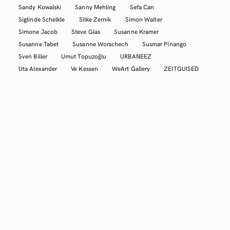
Sandy Kowalski
Sanny Mehling
Sefa Can
Siglinde Schelkle
Silke Zernik
Simon Walter
Simone Jacob
Steve Glas
Susanne Kramer
Susanne Tabet
Susanne Worschech
Susmar Pinango
Sven Biller
Umut Topuzoğlu
URBANEEZ
Uta Alexander
Ve Kessen
WeArt Gallery
ZEITGUISED