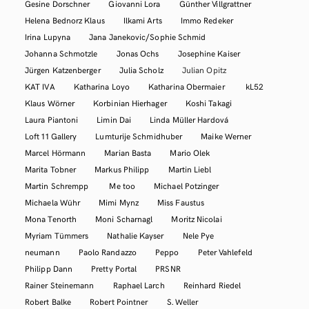
Gesine Dorschner
Giovanni Lora
Günther Villgrattner
Helena Bednorz Klaus
Ilkami Arts
Immo Redeker
Irina Lupyna
Jana Janekovic/Sophie Schmid
Johanna Schmotzle
Jonas Ochs
Josephine Kaiser
Jürgen Katzenberger
Julia Scholz
Julian Opitz
KAT IVA
Katharina Loyo
Katharina Obermaier
kL52
Klaus Wörner
Korbinian Hierhager
Koshi Takagi
Laura Piantoni
Limin Dai
Linda Müller Hardová
Loft 11 Gallery
Lumturije Schmidhuber
Maike Werner
Marcel Hörmann
Marian Basta
Mario Olek
Marita Tobner
Markus Philipp
Martin Liebl
Martin Schrempp
Me too
Michael Potzinger
Michaela Wühr
Mimi Mynz
Miss Faustus
Mona Tenorth
Moni Scharnagl
Moritz Nicolai
Myriam Tümmers
Nathalie Kayser
Nele Pye
neumann
Paolo Randazzo
Peppo
Peter Vahlefeld
Philipp Dann
Pretty Portal
PRSNR
Rainer Steinemann
Raphael Larch
Reinhard Riedel
Robert Balke
Robert Pointner
S. Weller