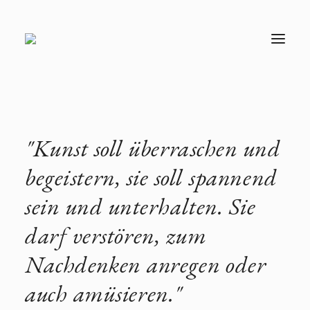
T
O
G
G
L
E
N
A
V
"Kunst soll überraschen und
I
G
A
begeistern, sie soll spannend
T
I
sein und unterhalten. Sie
O
N
darf verstören, zum
Nachdenken anregen oder
auch amüsieren."