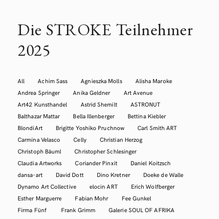
Die STROKE Teilnehmer
2025
All
Achim Sass
Agnieszka Molls
Alisha Maroke
Andrea Springer
Anika Geldner
Art Avenue
Art42 Kunsthandel
Astrid Shemilt
ASTRONUT
Balthazar Mattar
Bella Illenberger
Bettina Kiebler
BlondiArt
Brigitte Yoshiko Pruchnow
Carl Smith ART
Carmina Velasco
Celly
Christian Herzog
Christoph Bäuml
Christopher Schlesinger
Claudia Artworks
Coriander Pinxit
Daniel Koitzsch
dansa-art
David Dott
Dino Kretner
Doeke de Walle
Dynamo Art Collective
elocin ART
Erich Wolfberger
Esther Marguerre
Fabian Mohr
Fee Gunkel
Firma Fünf
Frank Grimm
Galerie SOUL OF AFRIKA