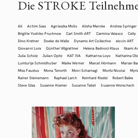
Die STROKE Teilnehme
All
Achim Sass
Agnieszka Molls
Alisha Maroke
Andrea Springer
Brigitte Yoshiko Pruchnow
Carl Smith ART
Carmina Velasco
Celly
Dino Kretner
Doeke de Walle
Dynamo Art Collective
elocin ART
Giovanni Lora
Günther Villgrattner
Helena Bednorz Klaus
Ilkami Ar
Julia Scholz
Julian Opitz
KAT IVA
Katharina Loyo
Katharina Ob
Lumturije Schmidhuber
Maike Werner
Marcel Hörmann
Marian Ba
Miss Faustus
Mona Tenorth
Moni Scharnagl
Moritz Nicolai
Myr
Rainer Steinemann
Raphael Larch
Reinhard Riedel
Robert Balke
Steve Glas
Susanne Kramer
Susanne Tabet
Susanne Worschech