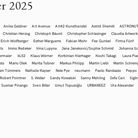
r 2025
Anika Geldner
Art Avenue
Art42 Kunsthandel
Astrid Shemilt
ASTRONU
Christian Herzog
Christoph Bäuml
Christopher Schlesinger
Claudia Artwork
Erich Wolfberger
Esther Marguerre
Fabian Mohr
Fee Gunkel
Firma Fünf
ts
Immo Redeker
Irina Lupyna
Jana Janekovic/Sophie Schmid
Johanna Sc
ermaier
kL52
Klaus Wörner
Korbinian Hierhager
Koshi Takagi
Laura Pia
sta
Mario Olek
Marita Tobner
Markus Philipp
Martin Liebl
Martin Schre
iam Tümmers
Nathalie Kayser
Nele Pye
neumann
Paolo Randazzo
Peppo
Robert Pointner
S. Weller
Sandy Kowalski
Sanny Mehling
Sefa Can
Sigli
Susmar Pinango
Sven Biller
Umut Topuzoğlu
URBANEEZ
Uta Alexander