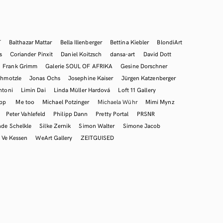
T
Balthazar Mattar
Bella Illenberger
Bettina Kiebler
BlondiArt
s
Coriander Pinxit
Daniel Koitzsch
dansa-art
David Dott
Frank Grimm
Galerie SOUL OF AFRIKA
Gesine Dorschner
hmotzle
Jonas Ochs
Josephine Kaiser
Jürgen Katzenberger
ntoni
Limin Dai
Linda Müller Hardová
Loft 11 Gallery
mpp
Me too
Michael Potzinger
Michaela Wühr
Mimi Mynz
Peter Vahlefeld
Philipp Dann
Pretty Portal
PRSNR
nde Schelkle
Silke Zernik
Simon Walter
Simone Jacob
Ve Kessen
WeArt Gallery
ZEITGUISED