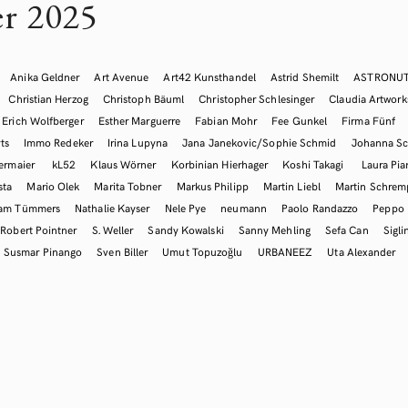
r 2025
Anika Geldner
Art Avenue
Art42 Kunsthandel
Astrid Shemilt
ASTRONU
Christian Herzog
Christoph Bäuml
Christopher Schlesinger
Claudia Artwork
Erich Wolfberger
Esther Marguerre
Fabian Mohr
Fee Gunkel
Firma Fünf
ts
Immo Redeker
Irina Lupyna
Jana Janekovic/Sophie Schmid
Johanna Sc
ermaier
kL52
Klaus Wörner
Korbinian Hierhager
Koshi Takagi
Laura Pia
sta
Mario Olek
Marita Tobner
Markus Philipp
Martin Liebl
Martin Schre
iam Tümmers
Nathalie Kayser
Nele Pye
neumann
Paolo Randazzo
Peppo
Robert Pointner
S. Weller
Sandy Kowalski
Sanny Mehling
Sefa Can
Sigli
Susmar Pinango
Sven Biller
Umut Topuzoğlu
URBANEEZ
Uta Alexander