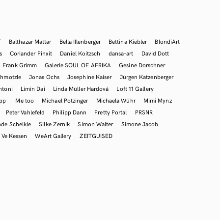
T
Balthazar Mattar
Bella Illenberger
Bettina Kiebler
BlondiArt
s
Coriander Pinxit
Daniel Koitzsch
dansa-art
David Dott
Frank Grimm
Galerie SOUL OF AFRIKA
Gesine Dorschner
hmotzle
Jonas Ochs
Josephine Kaiser
Jürgen Katzenberger
ntoni
Limin Dai
Linda Müller Hardová
Loft 11 Gallery
mpp
Me too
Michael Potzinger
Michaela Wühr
Mimi Mynz
Peter Vahlefeld
Philipp Dann
Pretty Portal
PRSNR
nde Schelkle
Silke Zernik
Simon Walter
Simone Jacob
Ve Kessen
WeArt Gallery
ZEITGUISED