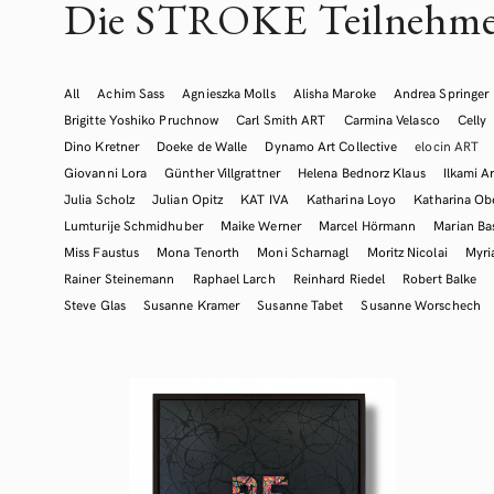
Die STROKE Teilnehme
All
Achim Sass
Agnieszka Molls
Alisha Maroke
Andrea Springer
Brigitte Yoshiko Pruchnow
Carl Smith ART
Carmina Velasco
Celly
Dino Kretner
Doeke de Walle
Dynamo Art Collective
elocin ART
Giovanni Lora
Günther Villgrattner
Helena Bednorz Klaus
Ilkami Ar
Julia Scholz
Julian Opitz
KAT IVA
Katharina Loyo
Katharina Ob
Lumturije Schmidhuber
Maike Werner
Marcel Hörmann
Marian Ba
Miss Faustus
Mona Tenorth
Moni Scharnagl
Moritz Nicolai
Myr
Rainer Steinemann
Raphael Larch
Reinhard Riedel
Robert Balke
Steve Glas
Susanne Kramer
Susanne Tabet
Susanne Worschech