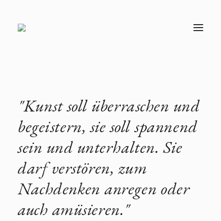
T
O
G
G
L
E
N
A
V
"Kunst soll überraschen und
I
G
A
begeistern, sie soll spannend
T
I
sein und unterhalten. Sie
O
N
darf verstören, zum
Nachdenken anregen oder
auch amüsieren."