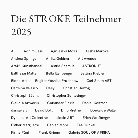
Die STROKE Teilnehmer
2025
All
Achim Sass
Agnieszka Molls
Alisha Maroke
Andrea Springer
Anika Geldner
Art Avenue
Art42 Kunsthandel
Astrid Shemilt
ASTRONUT
Balthazar Mattar
Bella Illenberger
Bettina Kiebler
BlondiArt
Brigitte Yoshiko Pruchnow
Carl Smith ART
Carmina Velasco
Celly
Christian Herzog
Christoph Bäuml
Christopher Schlesinger
Claudia Artworks
Coriander Pinxit
Daniel Koitzsch
dansa-art
David Dott
Dino Kretner
Doeke de Walle
Dynamo Art Collective
elocin ART
Erich Wolfberger
Esther Marguerre
Fabian Mohr
Fee Gunkel
Firma Fünf
Frank Grimm
Galerie SOUL OF AFRIKA