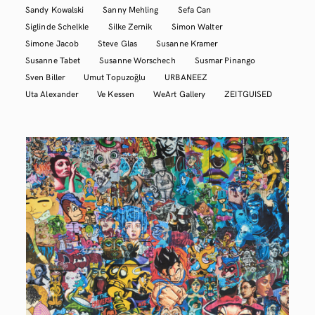
Sandy Kowalski
Sanny Mehling
Sefa Can
Siglinde Schelkle
Silke Zernik
Simon Walter
Simone Jacob
Steve Glas
Susanne Kramer
Susanne Tabet
Susanne Worschech
Susmar Pinango
Sven Biller
Umut Topuzoğlu
URBANEEZ
Uta Alexander
Ve Kessen
WeArt Gallery
ZEITGUISED