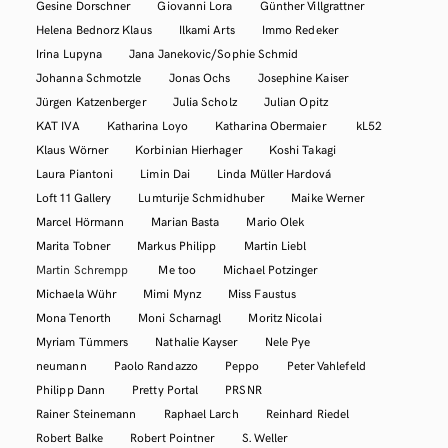
Gesine Dorschner
Giovanni Lora
Günther Villgrattner
Helena Bednorz Klaus
Ilkami Arts
Immo Redeker
Irina Lupyna
Jana Janekovic/Sophie Schmid
Johanna Schmotzle
Jonas Ochs
Josephine Kaiser
Jürgen Katzenberger
Julia Scholz
Julian Opitz
KAT IVA
Katharina Loyo
Katharina Obermaier
kL52
Klaus Wörner
Korbinian Hierhager
Koshi Takagi
Laura Piantoni
Limin Dai
Linda Müller Hardová
Loft 11 Gallery
Lumturije Schmidhuber
Maike Werner
Marcel Hörmann
Marian Basta
Mario Olek
Marita Tobner
Markus Philipp
Martin Liebl
Martin Schrempp
Me too
Michael Potzinger
Michaela Wühr
Mimi Mynz
Miss Faustus
Mona Tenorth
Moni Scharnagl
Moritz Nicolai
Myriam Tümmers
Nathalie Kayser
Nele Pye
neumann
Paolo Randazzo
Peppo
Peter Vahlefeld
Philipp Dann
Pretty Portal
PRSNR
Rainer Steinemann
Raphael Larch
Reinhard Riedel
Robert Balke
Robert Pointner
S. Weller