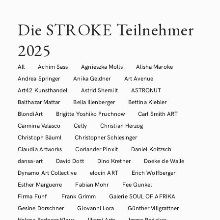
Die STROKE Teilnehmer
2025
All
Achim Sass
Agnieszka Molls
Alisha Maroke
Andrea Springer
Anika Geldner
Art Avenue
Art42 Kunsthandel
Astrid Shemilt
ASTRONUT
Balthazar Mattar
Bella Illenberger
Bettina Kiebler
BlondiArt
Brigitte Yoshiko Pruchnow
Carl Smith ART
Carmina Velasco
Celly
Christian Herzog
Christoph Bäuml
Christopher Schlesinger
Claudia Artworks
Coriander Pinxit
Daniel Koitzsch
dansa-art
David Dott
Dino Kretner
Doeke de Walle
Dynamo Art Collective
elocin ART
Erich Wolfberger
Esther Marguerre
Fabian Mohr
Fee Gunkel
Firma Fünf
Frank Grimm
Galerie SOUL OF AFRIKA
Gesine Dorschner
Giovanni Lora
Günther Villgrattner
Helena Bednorz Klaus
Ilkami Arts
Immo Redeker