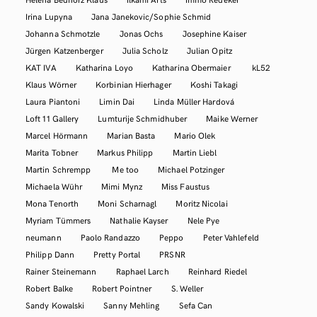
Irina Lupyna
Jana Janekovic/Sophie Schmid
Johanna Schmotzle
Jonas Ochs
Josephine Kaiser
Jürgen Katzenberger
Julia Scholz
Julian Opitz
KAT IVA
Katharina Loyo
Katharina Obermaier
kL52
Klaus Wörner
Korbinian Hierhager
Koshi Takagi
Laura Piantoni
Limin Dai
Linda Müller Hardová
Loft 11 Gallery
Lumturije Schmidhuber
Maike Werner
Marcel Hörmann
Marian Basta
Mario Olek
Marita Tobner
Markus Philipp
Martin Liebl
Martin Schrempp
Me too
Michael Potzinger
Michaela Wühr
Mimi Mynz
Miss Faustus
Mona Tenorth
Moni Scharnagl
Moritz Nicolai
Myriam Tümmers
Nathalie Kayser
Nele Pye
neumann
Paolo Randazzo
Peppo
Peter Vahlefeld
Philipp Dann
Pretty Portal
PRSNR
Rainer Steinemann
Raphael Larch
Reinhard Riedel
Robert Balke
Robert Pointner
S. Weller
Sandy Kowalski
Sanny Mehling
Sefa Can