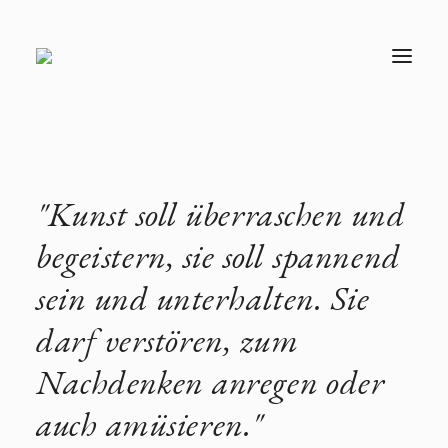
T
O
G
G
L
E
N
A
V
"Kunst soll überraschen und
I
G
A
begeistern, sie soll spannend
T
I
sein und unterhalten. Sie
O
N
darf verstören, zum
Nachdenken anregen oder
auch amüsieren."